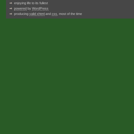
enjoying life to its fullest
powered
by
WordPress
producing
valid xhtml
and
css
, most of the time