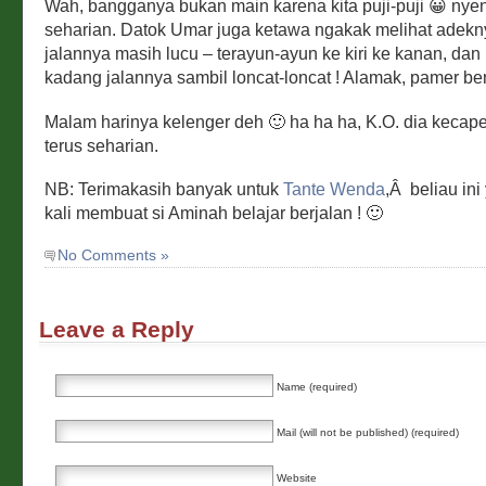
Wah, bangganya bukan main karena kita puji-puji 😀 nyeng
seharian. Datok Umar juga ketawa ngakak melihat adekn
jalannya masih lucu – terayun-ayun ke kiri ke kanan, dan
kadang jalannya sambil loncat-loncat ! Alamak, pamer be
Malam harinya kelenger deh 🙂 ha ha ha, K.O. dia kecape
terus seharian.
NB: Terimakasih banyak untuk
Tante Wenda
,Â beliau in
kali membuat si Aminah belajar berjalan ! 🙂
No Comments »
Leave a Reply
Name (required)
Mail (will not be published) (required)
Website